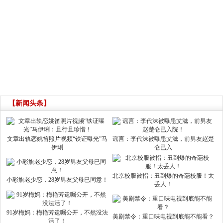
【新闻头条】
文章出轨恋姚笛照片视频“铁证曝光”马
谣言：李代沫被曝患艾滋，前男友赵楚
伊琍
仑已入
北京校服被指：丑到爆的奇葩校服！太
小彩旗老少恋，28岁男友父母已同意！
丢人！
91岁梅妈：梅艳芳遗嘱公开，不然没法
美剧禁令：重口味电视到底能不能看？
活了！