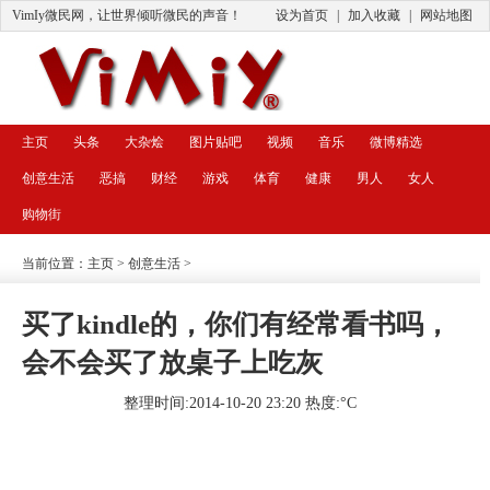
VimIy微民网，让世界倾听微民的声音！
设为首页
|
加入收藏
|
网站地图
主页
头条
大杂烩
图片贴吧
视频
音乐
微博精选
创意生活
恶搞
财经
游戏
体育
健康
男人
女人
购物街
当前位置：
主页
>
创意生活
>
买了kindle的，你们有经常看书吗，
会不会买了放桌子上吃灰
整理时间:2014-10-20 23:20 热度:
°C