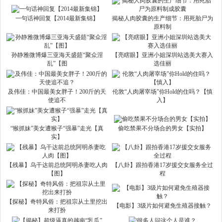
一句话神回复【2014最新集锦】
揭秘人肉胶囊的生产细节：用死胎尸为
原料制
孙静雅微博爆三亚海天盛筵“聚众淫
【亮瞎眼】亚洲小姐深圳站选美大赛入
乱”【图
选佳丽
及伟佳：中国最美女胖子！200斤的天
伦敦“人肉屠宰场”你Hold的住吗？【慎
使追不
入】
“猴抓妹”美女遭猴子“强暴”走光【真
偷吃禁果不分场合的男女【实拍】
实】
【残暴】乌干达前总统阿明杀妻吃人肉
【八卦】跟拍香港17岁援交女服务全过
【图】
程
【探秘】奇特风俗：把祖宗从土里挖出
【电影】3级片如何避免生殖器接触？
来打扮