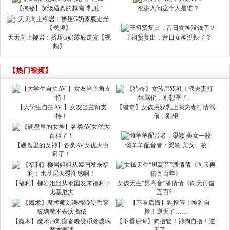
【揭秘】超级逼真的越南“乳瓜”
很多人问这个人是谁？
天天向上柳岩：挤压G奶露底走光【视
王祖贤复出，昔日女神没钱了？
频】
【热门视频】
【大学生自拍AV 】女友当主角支
【猎奇】女孩用双乳上演夫妻打情骂
持！
俏，别想
【硬盘里的女神】各类AV女优大百
懒羊羊配音者：梁颖 美女一枚
科了！
【福利】柳岩姐姐从泰国发来福利：
女孩天生“男高音”潘倩倩《向天再借
比基尼大
五百年
【魔术】魔术师刘谦春晚硬币穿玻璃
【不看后悔】狗撸管！神狗自撸！逆