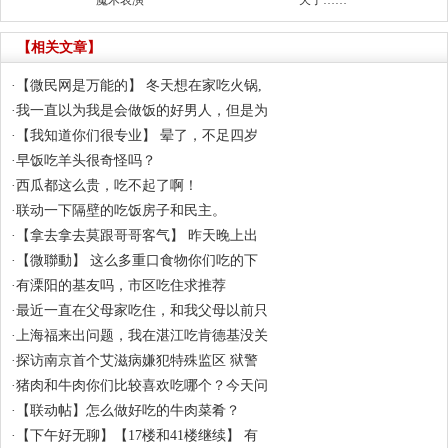
魔术表演
天了……
【相关文章】
·
【微民网是万能的】 冬天想在家吃火锅,
·
我一直以为我是会做饭的好男人，但是为
·
【我知道你们很专业】 晕了，不足四岁
·
早饭吃羊头很奇怪吗？
·
西瓜都这么贵，吃不起了啊！
·
联动一下隔壁的吃饭房子和民主。
·
【拿去拿去莫跟哥哥客气】 昨天晚上出
·
【微聯動】 这么多重口食物你们吃的下
·
有溧阳的基友吗，市区吃住求推荐
·
最近一直在父母家吃住，和我父母以前只
·
上海福来出问题，我在湛江吃肯德基没关
·
探访南京首个艾滋病嫌犯特殊监区 狱警
·
猪肉和牛肉你们比较喜欢吃哪个？今天问
·
【联动帖】怎么做好吃的牛肉菜肴？
·
【下午好无聊】【17楼和41楼继续】 有