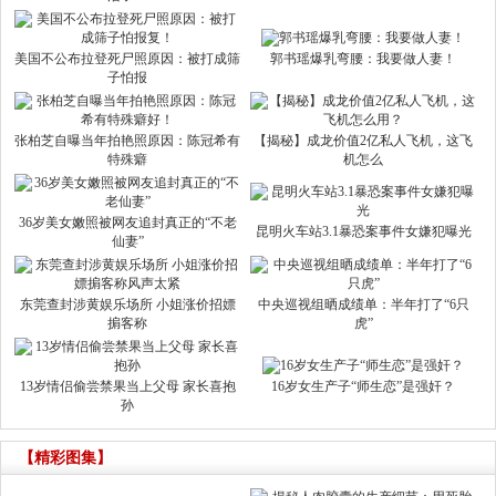
美国不公布拉登死尸照原因：被打成筛
郭书瑶爆乳弯腰：我要做人妻！
子怕报
张柏芝自曝当年拍艳照原因：陈冠希有
【揭秘】成龙价值2亿私人飞机，这飞
特殊癖
机怎么
36岁美女嫩照被网友追封真正的“不老
昆明火车站3.1暴恐案事件女嫌犯曝光
仙妻”
东莞查封涉黄娱乐场所 小姐涨价招嫖
中央巡视组晒成绩单：半年打了“6只
掮客称
虎”
13岁情侣偷尝禁果当上父母 家长喜抱
16岁女生产子“师生恋”是强奸？
孙
【精彩图集】