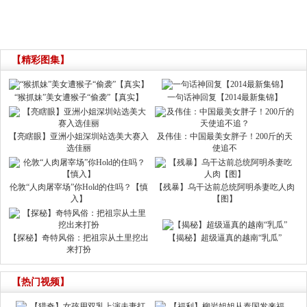
【精彩图集】
“猴抓妹”美女遭猴子“偷袭”【真实】
一句话神回复【2014最新集锦】
【亮瞎眼】亚洲小姐深圳站选美大赛入
及伟佳：中国最美女胖子！200斤的天
选佳丽
使追不
伦敦“人肉屠宰场”你Hold的住吗？【慎
【残暴】乌干达前总统阿明杀妻吃人肉
入】
【图】
【探秘】奇特风俗：把祖宗从土里挖出
【揭秘】超级逼真的越南“乳瓜”
来打扮
【热门视频】