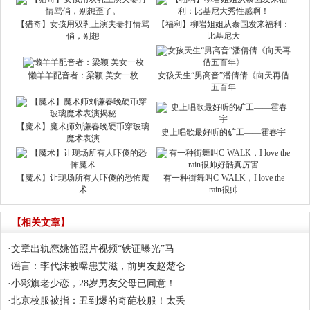
【猎奇】女孩用双乳上演夫妻打情骂
【福利】柳岩姐姐从泰国发来福利：
俏，别想
比基尼大
懒羊羊配音者：梁颖 美女一枚
女孩天生“男高音”潘倩倩《向天再借
五百年
【魔术】魔术师刘谦春晚硬币穿玻璃
史上唱歌最好听的矿工——霍春宇
魔术表演
【魔术】让现场所有人吓傻的恐怖魔
有一种街舞叫C-WALK，I love the
术
rain很帅
【相关文章】
·
文章出轨恋姚笛照片视频“铁证曝光”马
·
谣言：李代沫被曝患艾滋，前男友赵楚仑
·
小彩旗老少恋，28岁男友父母已同意！
·
北京校服被指：丑到爆的奇葩校服！太丢