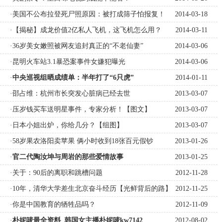
·美国不公布拉登死尸照原因：被打成筛子怕报复！
2014-03-18
·【揭秘】成龙价值2亿私人飞机，这飞机怎么用？
2014-03-11
·36岁美女嫩照被网友追封真正的“不老仙妻”
2014-03-06
·昆明火车站3.1暴恐案事件女嫌犯曝光
2014-03-06
·
中央巡视组晒成绩单：半年打了“6只虎”
2014-01-11
·邵占维：杭州市长突发心脏病已经去世
2013-03-07
·压岁钱买车送明星事件，专家分析！【图文】
2013-03-07
·日本小姐出炉，你给几分？【组图】
2013-03-07
·58岁果农洛阳卖苹果 俩小时收到18张百元假钞
2013-01-26
·
官二代陶汝坤与周岩的那些爱情故事
2013-01-25
·关于：90后的离职和跳槽问题
2012-11-28
·10年，清华大学差生北京奋斗经历【光鲜背后的路】
2012-11-25
·你是中国教育的牺牲品吗？
2012-11-09
·
朴妮唛最全资料_韩国女主播朴妮唛kw7142
2012-08-02