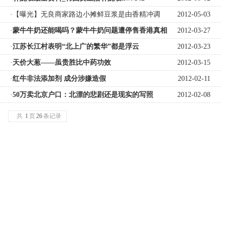
·【曝光】无良商家路边小摊鲜豆浆是由香精冲调
2012-05-03
·
蒙牛牛奶还能喝吗？蒙牛牛奶问题遭停售香港真相
2012-03-27
·
江苏长江村表明“北上广的繁华”都是浮云
2012-03-23
·
天价大葱——虽贵胜比中药功效
2012-03-15
·
红牛非法添加剂 成分涉嫌造假
2012-02-11
·
50万卖北京户口：北漂的悲剧还是现实的写照
2012-02-08
共
1
页
26
条记录