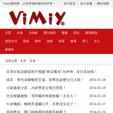
VimIy微民网，让世界倾听微民的声音！
设为首页
|
加入收藏
|
网站地图
主页
头条
大杂烩
图片贴吧
视频
音乐
微博精选
创意生活
恶搞
财经
游戏
体育
健康
男人
女人
购物街
当前位置：
主页
>
头条
>
·文章出轨恋姚笛照片视频“铁证曝光”马伊琍：且行且珍惜！
2014-04-01
·谣言：李代沫被曝患艾滋，前男友赵楚仑已入院！
2014-03-28
·小彩旗老少恋，28岁男友父母已同意！
2014-03-28
·北京校服被指：丑到爆的奇葩校服！太丢人！
2014-03-28
·91岁梅妈：梅艳芳遗嘱公开，不然没法活了！
2014-03-27
·美剧禁令：重口味电视到底能不能看？
2014-03-26