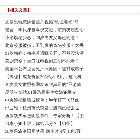
【相关文章】
·
文章出轨恋姚笛照片视频“铁证曝光”马
·
谣言：李代沫被曝患艾滋，前男友赵楚仑
·
小彩旗老少恋，28岁男友父母已同意！
·
北京校服被指：丑到爆的奇葩校服！太丢
·
91岁梅妈：梅艳芳遗嘱公开，不然没法活
·
美剧禁令：重口味电视到底能不能看？
·
美国不公布拉登死尸照原因：被打成筛子
·
【揭秘】成龙价值2亿私人飞机，这飞机
·
36岁美女嫩照被网友追封真正的“不老仙
·
昆明火车站3.1暴恐案事件女嫌犯曝光
·
中央巡视组晒成绩单：半年打了“6只虎
·
邵占维：杭州市长突发心脏病已经去世
·
压岁钱买车送明星事件，专家分析！【图
·
日本小姐出炉，你给几分？【组图】
·
58岁果农洛阳卖苹果 俩小时收到18张百