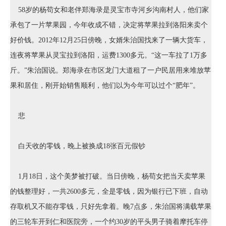
58岁的杨苟女和老伴郑海录是灵宝市寺河乡沟南村人，他们家
承包了一片苹果园，今年收成不错，决定将苹果拉到洛阳来卖个
好价钱。2012年12月25日傍晚，女婿朱治国找来了一辆大货车，
连夜将苹果从灵宝拉到洛阳，运费1300多元。“这一车拉了1万多
斤。”朱治国说。郑海录在市区龙门大道租了一户民居用来堆放苹
果和居住，刚开始销售顺利，他们以为今年可以过个“肥年”。
悲
白天收的零钱，晚上被换成18张百元假钞
1月18日，这个美梦被打破。当日傍晚，杨苟女把当天卖苹果
的钱整理好，一共2600多元，全是零钱，因为银行已下班，自动
存取机又不能存零钱，只好先拿着。晚7点多，朱治国将满载苹果
的三轮车开到仁和医院旁，一个约30岁的平头男子骑着摩托车停