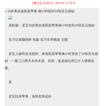
【楼主】
(544437)
2013-01-23 20:35
» 58岁果农洛阳卖苹果 俩小时收到18张百元假钞
原标题：灵宝58岁果农洛阳卖苹果俩小时收到18张百元假钞
见习记者魏朝林 焦勐 实习生李晓波 文图
灵宝人杨苟女没想到，来洛阳卖苹果俩小时竟收了18张百元假
钞，一家三口两天水米未进。目前，洛龙派出所已介入调查此
案。
喜
灵宝拉来苹果，洛阳卖得还好