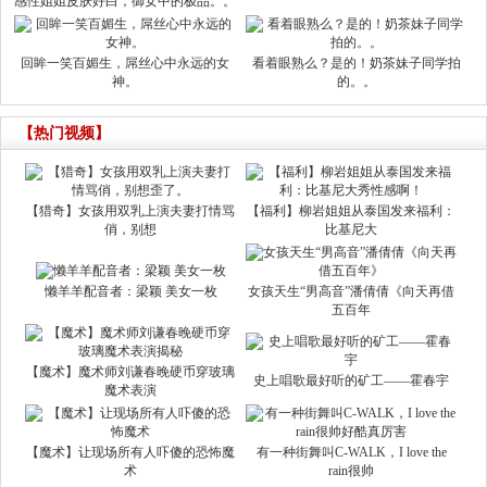
感性姐姐皮肤好白，御女中的极品。。
回眸一笑百媚生，屌丝心中永远的女
看着眼熟么？是的！奶茶妹子同学拍
神。
的。。
【热门视频】
【猎奇】女孩用双乳上演夫妻打情骂
【福利】柳岩姐姐从泰国发来福利：
俏，别想
比基尼大
懒羊羊配音者：梁颖 美女一枚
女孩天生“男高音”潘倩倩《向天再借
五百年
【魔术】魔术师刘谦春晚硬币穿玻璃
史上唱歌最好听的矿工——霍春宇
魔术表演
【魔术】让现场所有人吓傻的恐怖魔
有一种街舞叫C-WALK，I love the
术
rain很帅