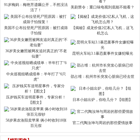
91岁梅妈：梅艳芳遗嘱公开，不然没法
美剧禁令：重口味电视到底能不能看？
活了！
美国不公布拉登死尸照原因：被打成筛
【揭秘】成龙价值2亿私人飞机，这飞
子怕报
机怎么
36岁美女嫩照被网友追封真正的“不老
昆明火车站3.1暴恐案事件女嫌犯曝光
仙妻”
中央巡视组晒成绩单：半年打了“6只
邵占维：杭州市长突发心脏病已经去世
虎”
压岁钱买车送明星事件，专家分析！
日本小姐出炉，你给几分？【组图】
【图文】
58岁果农洛阳卖苹果 俩小时收到18张
官二代陶汝坤与周岩的那些爱情故事
百元假