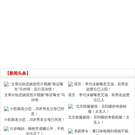
【新闻头条】
文章出轨恋姚笛照片视频“铁证曝光”马
谣言：李代沫被曝患艾滋，前男友赵楚
伊琍
仑已入
北京校服被指：丑到爆的奇葩校服！太
小彩旗老少恋，28岁男友父母已同意！
丢人！