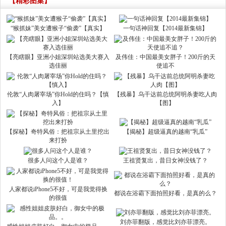
【精彩图集】
“猴抓妹”美女遭猴子“偷袭”【真实】
一句话神回复【2014最新集锦】
【亮瞎眼】亚洲小姐深圳站选美大赛入
及伟佳：中国最美女胖子！200斤的天
选佳丽
使追不
伦敦“人肉屠宰场”你Hold的住吗？【慎
【残暴】乌干达前总统阿明杀妻吃人肉
入】
【图】
【探秘】奇特风俗：把祖宗从土里挖出
【揭秘】超级逼真的越南“乳瓜”
来打扮
很多人问这个人是谁？
王祖贤复出，昔日女神没钱了？
人家都说iPhone5不好，可是我觉得换
都说在浴霸下面拍照好看，是真的么？
的很值
刘亦菲翻版，感觉比刘亦菲漂亮。