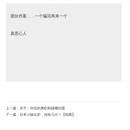
团伙作案……一个骗完再来一个
真恶心人
上一篇：
关于：90后的离职和跳槽问题
下一篇：
日本小姐出炉，你给几分？【组图】