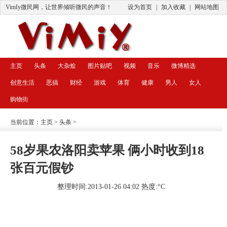
VimIy微民网，让世界倾听微民的声音！
设为首页
|
加入收藏
|
网站地图
主页
头条
大杂烩
图片贴吧
视频
音乐
微博精选
创意生活
恶搞
财经
游戏
体育
健康
男人
女人
购物街
当前位置：
主页
>
头条
>
58岁果农洛阳卖苹果 俩小时收到18
张百元假钞
整理时间:2013-01-26 04:02 热度:
°C