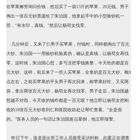
在苹果摊旁询问价钱，然后买了一袋13斤的苹果，20元钱。男子
掏出一张百元钞票递给了朱治国，他拿起手中的小型验钞机一
照，“有水印，真钱。”然后让杨苟女找零。
几分钟后，又来了仨男子买苹果，付钱时，同样都掏出了百元
大钞。朱治国一一用验钞机验真伪，确认是真钱，让杨苟女再找
零。这时候，朱治国心想，多亏没把零钱换整，今天给的都是百
元大钞。这样，前后来了一些人买苹果，全拿的是百元大钞。晚9
点左右，之前买苹果的平头男子再次回来，称苹果好吃，又买两
袋，拿出两张百元大钞，杨苟女再次找零。男子走后，朱治国越
想越不对劲，今天收的钱咋都是一百元呢？他立即让杨苟女把刚
收的18张百元大钞拿到仁和医院收款处让帮忙查看。“全是假
的。”医务人员的一句话让朱治国差点晕倒，他立即报警。
昨日下午，洛龙派出所工作人员接受采访时称，此案正在调查