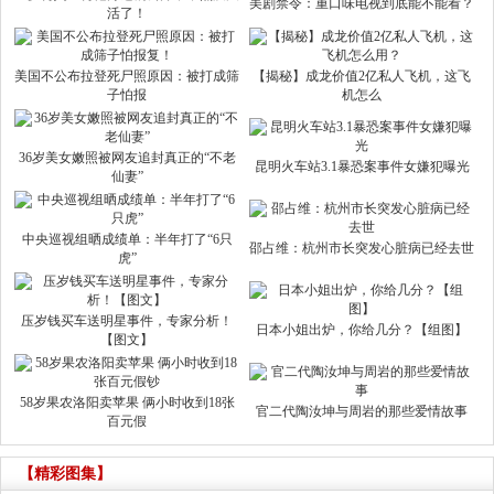
美剧禁令：重口味电视到底能不能看？
活了！
美国不公布拉登死尸照原因：被打成筛
【揭秘】成龙价值2亿私人飞机，这飞
子怕报
机怎么
36岁美女嫩照被网友追封真正的“不老
昆明火车站3.1暴恐案事件女嫌犯曝光
仙妻”
中央巡视组晒成绩单：半年打了“6只
邵占维：杭州市长突发心脏病已经去世
虎”
压岁钱买车送明星事件，专家分析！
日本小姐出炉，你给几分？【组图】
【图文】
58岁果农洛阳卖苹果 俩小时收到18张
官二代陶汝坤与周岩的那些爱情故事
百元假
【精彩图集】