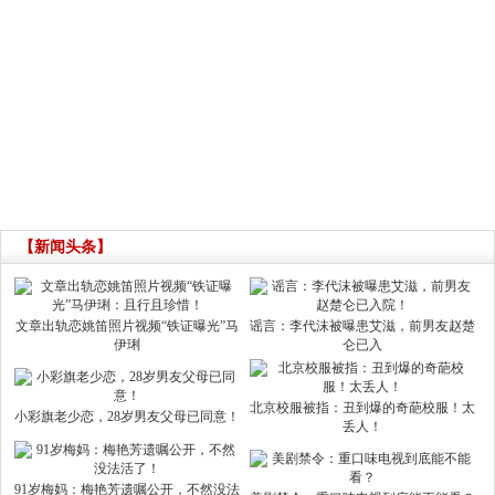
【新闻头条】
文章出轨恋姚笛照片视频“铁证曝光”马
谣言：李代沫被曝患艾滋，前男友赵楚
伊琍
仑已入
北京校服被指：丑到爆的奇葩校服！太
小彩旗老少恋，28岁男友父母已同意！
丢人！
91岁梅妈：梅艳芳遗嘱公开，不然没法