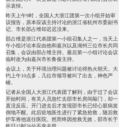
示哀悼。
昨天上午9时，全国人大浙江团第一次小组开始审
议报告，原本应该主持讨论的浙江省杭州市委副书
记、市长邵占维却迟迟没来。
邵占维是浙江代表团第一小组召集人之一，当天上
午小组讨论本应由他和嘉兴以及湖州三位市长共同
召集，会议由邵占维主持。最后第一小组讨论会议
临时改为由嘉兴市长鲁俊主持。
会议上，关于环境治理问题被讨论得热火朝天。大
约上午10点多，几位市领导被叫了出去，神色严
峻。
记者从全国人大浙江代表团了解到，由于过了会议
开始时间，有关人员急忙去邵市长房间敲门，却一
直没反应。开门进去后才发现邵市长已经心脏病发
倒地不醒。此后驻地医生进行了紧急抢救，随后救
护车将他送往医院。然而终因抢救无效，邵市长于
昨日15时26分不幸去世。