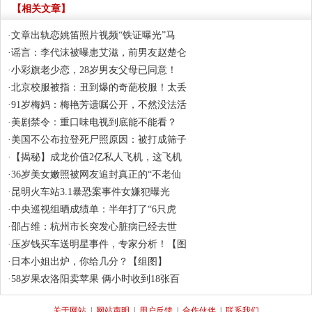
【相关文章】
·
文章出轨恋姚笛照片视频“铁证曝光”马
·
谣言：李代沫被曝患艾滋，前男友赵楚仑
·
小彩旗老少恋，28岁男友父母已同意！
·
北京校服被指：丑到爆的奇葩校服！太丢
·
91岁梅妈：梅艳芳遗嘱公开，不然没法活
·
美剧禁令：重口味电视到底能不能看？
·
美国不公布拉登死尸照原因：被打成筛子
·
【揭秘】成龙价值2亿私人飞机，这飞机
·
36岁美女嫩照被网友追封真正的“不老仙
·
昆明火车站3.1暴恐案事件女嫌犯曝光
·
中央巡视组晒成绩单：半年打了“6只虎
·
邵占维：杭州市长突发心脏病已经去世
·
压岁钱买车送明星事件，专家分析！【图
·
日本小姐出炉，你给几分？【组图】
·
58岁果农洛阳卖苹果 俩小时收到18张百
关于网站
|
网站声明
|
用户反馈
|
合作伙伴
|
联系我们