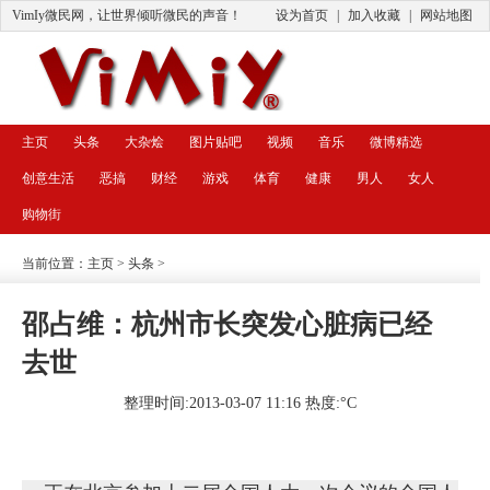
VimIy微民网，让世界倾听微民的声音！
设为首页
|
加入收藏
|
网站地图
主页
头条
大杂烩
图片贴吧
视频
音乐
微博精选
创意生活
恶搞
财经
游戏
体育
健康
男人
女人
购物街
当前位置：
主页
>
头条
>
邵占维：杭州市长突发心脏病已经
去世
整理时间:2013-03-07 11:16 热度:
°C