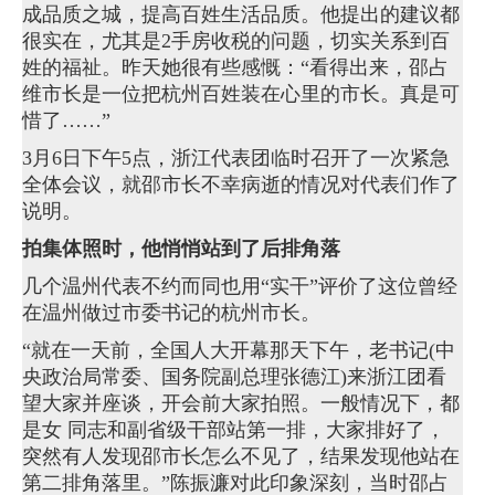
成品质之城，提高百姓生活品质。他提出的建议都
很实在，尤其是2手房收税的问题，切实关系到百
姓的福祉。昨天她很有些感慨：“看得出来，邵占
维市长是一位把杭州百姓装在心里的市长。真是可
惜了……”
3月6日下午5点，浙江代表团临时召开了一次紧急
全体会议，就邵市长不幸病逝的情况对代表们作了
说明。
拍集体照时，他悄悄站到了后排角落
几个温州代表不约而同也用“实干”评价了这位曾经
在温州做过市委书记的杭州市长。
“就在一天前，全国人大开幕那天下午，老书记(中
央政治局常委、国务院副总理张德江)来浙江团看
望大家并座谈，开会前大家拍照。一般情况下，都
是女 同志和副省级干部站第一排，大家排好了，
突然有人发现邵市长怎么不见了，结果发现他站在
第二排角落里。”陈振濂对此印象深刻，当时邵占