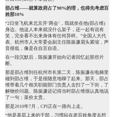
邵占维——
就算政府占了90%的理，也得先考虑百
姓那10%
“2日坐飞机来北京开‘两会’，我就坐在他(邵占维)
身边。他这人本来就没什么架子，还一起有说有
笑，完全看不出来身体有任何异样。”全国人大代
表、杭州市人大常委会副主任陈振濂眉头紧缩，声
音很低，像是在自言自语。
在一段沉默后，陈振濂开始向记者回忆起那些片
断。
那是邵占维到任杭州市长第二天，陈振濂在电梯里
碰到邵占维，于是很随意地聊了起来。那天，邵占
维带着几个相关职能部门负责人去扫了一下街，了
解物价问题。陈振濂还记得当时邵占维很认真地说
了一句：菜价太贵。
那是2010年7月，CPI正在一路向上走。
“他是基层上来的干部，习惯站在老百姓角度去想