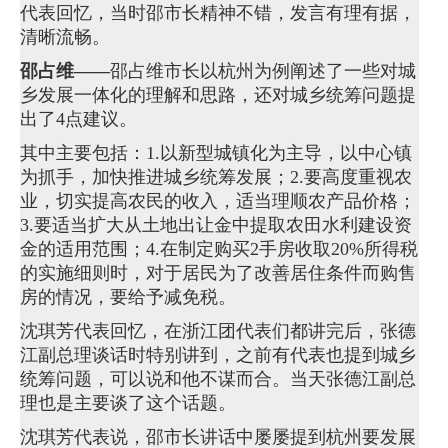
代表回忆，当时邵市长精神不错，发言有理有据，
清晰流畅。
邵占维——
邵占维市长以杭州为例阐述了一些对城
乡发展一体化的理解和思路，还对城乡统筹问题提
出了4点建议。
其中主要包括：1.以新型城镇化为主导，以中心镇
为抓手，加快推进城乡统筹发展；2.要高度重视农
业，切实提高农民的收入，适当理顺农产品价格；
3.要适当扩大从土地出让金中提取农田水利建设资
金的适用范围；4.在制定购买2手房收取20%所得税
的实施细则时，对于居民为了改善居住条件而购售
房的情况，要给予减免税。
沈琪芳代表回忆，在浙江团代表们都讲完后，张德
江副总理谈话时特别讲到，之前有代表也提到城乡
统筹问题，可以说和他不谋而合。当天张德江副总
理也是主要谈了这个话题。
沈琪芳代表说，邵市长讲话中屡屡提到杭州要发展