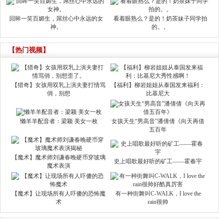
回眸一笑百媚生，屌丝心中永远的女
看着眼熟么？是的！奶茶妹子同学拍
神。
的。。
【热门视频】
【猎奇】女孩用双乳上演夫妻打情骂
【福利】柳岩姐姐从泰国发来福利：
俏，别想
比基尼大
懒羊羊配音者：梁颖 美女一枚
女孩天生“男高音”潘倩倩《向天再借
五百年
【魔术】魔术师刘谦春晚硬币穿玻璃
史上唱歌最好听的矿工——霍春宇
魔术表演
【魔术】让现场所有人吓傻的恐怖魔
有一种街舞叫C-WALK，I love the
术
rain很帅