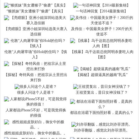
“猴抓妹”美女遭猴子“偷袭”【真实】
一句话神回复【2014最新集锦】
【亮瞎眼】亚洲小姐深圳站选美大赛入
及伟佳：中国最美女胖子！200斤的天
选佳丽
使追不
伦敦“人肉屠宰场”你Hold的住吗？【慎
【残暴】乌干达前总统阿明杀妻吃人肉
入】
【图】
【探秘】奇特风俗：把祖宗从土里挖出
【揭秘】超级逼真的越南“乳瓜”
来打扮
很多人问这个人是谁？
王祖贤复出，昔日女神没钱了？
人家都说iPhone5不好，可是我觉得换
都说在浴霸下面拍照好看，是真的么？
的很值
刘亦菲翻版，感觉比刘亦菲漂亮。
感性姐姐皮肤好白，御女中的极品。。