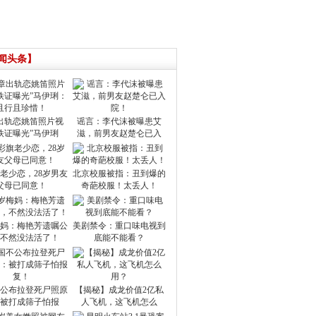
闻头条】
出轨恋姚笛照片视
谣言：李代沫被曝患艾
铁证曝光”马伊琍
滋，前男友赵楚仑已入
老少恋，28岁男友
北京校服被指：丑到爆的
父母已同意！
奇葩校服！太丢人！
梅妈：梅艳芳遗嘱公
美剧禁令：重口味电视到
不然没法活了！
底能不能看？
公布拉登死尸照原
【揭秘】成龙价值2亿私
被打成筛子怕报
人飞机，这飞机怎么