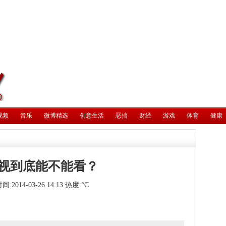
视频
音乐
微博精选
创意生活
恶搞
财经
游戏
体育
健康
视到底能不能看？
:2014-03-26 14:13 热度:
°C