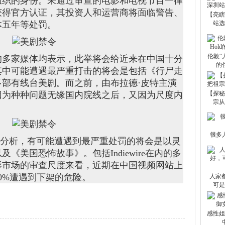
组织的身份。未通过审查的电影和电视节目一律
获得官方认证，其投资人和运营商将面临警告、
【亮瞎
体五年等处罚。
站选
伦敦“
的多家媒体均表示，此举将会给近来在中国十分
的
其中可能遭遇最严重打击的将会是包括《行尸走
部有线台美剧。而之前，由布拉德·皮特主演
因为种种问题无缘国内院线之后，又因为尺度内
【探秘
宗从
很多
de分析，有可能遭遇到最严重处罚的将会是以灵
《美国恐怖故事》。包括Indiewire在内的多
影市场的审查尺度来看，近期在中国视频网站上
0%遭遇到下架的危险。
人家都
可是
感性姐