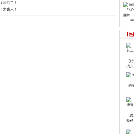
然没法活了！
！太丢人！
回眸一
中
【热
【猎
演夫
懒
【魔
晚硬