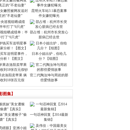
美女嫩照被网友追封
昆明火车站3.1暴恐案事
正的“不老仙妻”
件女嫌犯曝光
视组晒成绩单：半
邵占维：杭州市长突发心
年打了“6只虎”
脏病已经去世
买车送明星事件，
日本小姐出炉，你给几
分析！【图文】
分？【组图】
果农洛阳卖苹果 俩
官二代陶汝坤与周岩的那
收到18张百元假
些爱情故事
彩图集】
妹”美女遭猴子“偷
一句话神回复【2014最新
袭”【真实】
集锦】