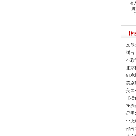
【魔
【相
·
文章
·
谣言
·
小彩
·
北京
·
91
·
美剧
·
美国
·
【揭
·
36
·
昆明
·
中央
·
邵占