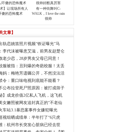
术】让现场所有人
有一种街舞叫C-
吓傻的恐怖魔术
WALK，I love the rain
很帅
关文章】
出轨恋姚笛照片视频“铁证曝光”马
：李代沫被曝患艾滋，前男友赵楚仑
旗老少恋，28岁男友父母已同意！
校服被指：丑到爆的奇葩校服！太丢
岁梅妈：梅艳芳遗嘱公开，不然没法活
禁令：重口味电视到底能不能看？
不公布拉登死尸照原因：被打成筛子
秘】成龙价值2亿私人飞机，这飞机
岁美女嫩照被网友追封真正的“不老仙
火车站3.1暴恐案事件女嫌犯曝光
巡视组晒成绩单：半年打了“6只虎
维：杭州市长突发心脏病已经去世