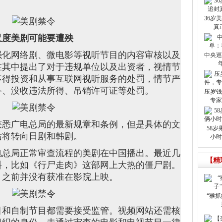
36岁
真
尺度美剧可能要遭殃
强化网络剧、微电影等视听节目的内容审核以及
中央巡
在其中提出了对于违规单位以及出资者，视情节
不得投资和从事互联网视听服务的处罚，情节严
备、没收违法所得、吊销许可证等处罚。
压岁钱
专家
获悉广电总局的最新规章和条例，但是具体的文
58岁
站将转向日剧和韩剧。
小时
电总局正常审查流程的美剧在中国播出。最近几
【精
料，比如《行尸走肉》这部网上大热的僵尸剧。
》之前并没有获准在影院上映。
“猴抓
目和自制节目都需要接受监管。视频网站还需核