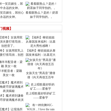
笑百媚生，屌丝心
看着眼熟么？是的！奶茶
永远的女神。
妹子同学拍的。。
门视频】
奇】女孩用双乳上
【福利】柳岩姐姐从泰
妻打情骂俏，别想
国发来福利：比基尼大
羊羊配音者：梁颖
女孩天生“男高音”潘倩
美女一枚
倩《向天再借五百年
史上唱歌最好听的矿工
术】魔术师刘谦春
——霍春宇
币穿玻璃魔术表演