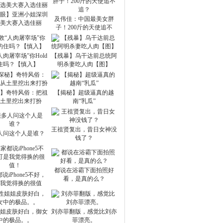
眼】亚洲小姐深圳
及伟佳：中国最美女胖
美大赛入选佳丽
子！200斤的天使追不
人肉屠宰场”你Hold
【残暴】乌干达前总统阿
住吗？【慎入】
明杀妻吃人肉【图】
】奇特风俗：把祖
【揭秘】超级逼真的越
土里挖出来打扮
南“乳瓜”
王祖贤复出，昔日女神没
人问这个人是谁？
钱了？
都说在浴霸下面拍照好
说iPhone5不好，
看，是真的么？
我觉得换的很值
姐皮肤好白，御女
刘亦菲翻版，感觉比刘亦
中的极品。。
菲漂亮。