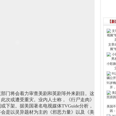
【新
文章
频“
小彩旗
91岁
开，
监部门将会着力审查美剧和英剧等外来剧目。这
，此次或遭受重灾。业内人士称，《行尸走肉》
下架。据美国著名电视媒体TVGuide分析，
美国不
因：
将会是以灵异题材为主的《邪恶力量》以及《美