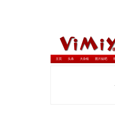
主页
头条
大杂烩
图片贴吧