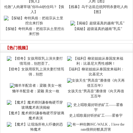
伦敦“人肉屠宰场”你Hold的住吗？【慎
【残暴】乌干达前总统阿明杀妻吃人肉
入】
【图】
【探秘】奇特风俗：把祖宗从土里挖出
【揭秘】超级逼真的越南“乳瓜”
来打扮
【热门视频】
【猎奇】女孩用双乳上演夫妻打情骂
【福利】柳岩姐姐从泰国发来福利：
俏，别想
比基尼大
懒羊羊配音者：梁颖 美女一枚
女孩天生“男高音”潘倩倩《向天再借
五百年
【魔术】魔术师刘谦春晚硬币穿玻璃
史上唱歌最好听的矿工——霍春宇
魔术表演