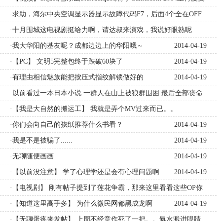
2014-04-19
活
·求助，海尔中央空调显示器显示故障代码F7，后面4个全在OFF
2014-04-19
上，怎么办？
·十月围城这电视剧挺给力啊，请达叔来演戏，我说好眼熟呢
2014-04-19
2014-04-19
·我大华阳的基友呢？成都边边上的华阳哦～
2014-04-19
·【PC】 文明5完整包终于跌破60块了
2014-04-19
·有理由相信魅族能把按压式指纹解锁做好的
2014-04-19
·以前看过一本日本小说 一群人在山上被狼群围困 最后全部丧命
狼口
·【我是大自然的搬运工】 我就是弄个MV过来而已。。
2014-04-19
2014-04-19
·你们会向自己的孩纸推荐什么书看？
2014-04-19
·我是不是被骗了......
2014-04-19
·无聊随便画画
2014-04-19
·【以前没注意】 学了心理学还是会有心理问题啊
2014-04-19
·【电视剧】 刚有帖子提到了莲花争霸，那来这里看看这些OP你
看过哪些还记得哪些吧(真·暴露年龄贴)
·【知道这里高手多】 为什么微民网都黑成龙啊
2014-04-19
2014-04-19
·【无聊蛋疼来发帖】 上周不经意作死了一把。。氨水溅进眼睛