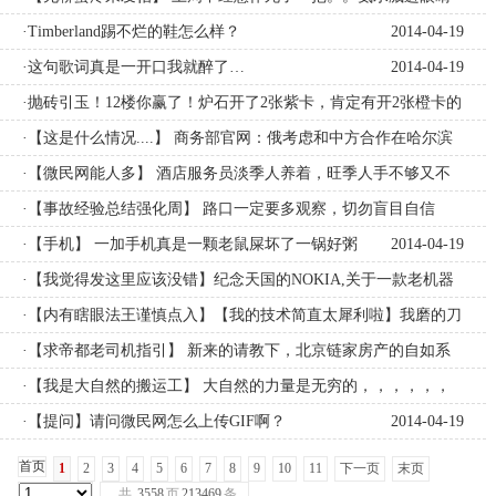
了
·Timberland踢不烂的鞋怎么样？
2014-04-19
2014-04-19
·这句歌词真是一开口我就醉了…
2014-04-19
·抛砖引玉！12楼你赢了！炉石开了2张紫卡，肯定有开2张橙卡的
神人出现吧！！！
·【这是什么情况....】 商务部官网：俄考虑和中方合作在哈尔滨
2014-04-19
建设核电站
·【微民网能人多】 酒店服务员淡季人养着，旺季人手不够又不
2014-04-19
肯加班
·【事故经验总结强化周】 路口一定要多观察，切勿盲目自信
2014-04-19
2014-04-19
·【手机】 一加手机真是一颗老鼠屎坏了一锅好粥
2014-04-19
·【我觉得发这里应该没错】纪念天国的NOKIA,关于一款老机器
2014-04-19
·【内有瞎眼法王谨慎点入】【我的技术简直太犀利啦】我磨的刀
片能直接刮腿毛
·【求帝都老司机指引】 新来的请教下，北京链家房产的自如系
2014-04-19
列租房怎么样啊？
·【我是大自然的搬运工】 大自然的力量是无穷的，，，，，，
2014-04-19
这是我家乡今天的情景，这酸爽！！！！
·【提问】请问微民网怎么上传GIF啊？
2014-04-19
2014-04-19
首页
1
2
3
4
5
6
7
8
9
10
11
下一页
末页
共
3558
页
213469
条