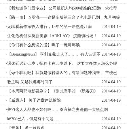
啦改名啦！！
·【我知道你们最专业】 公司组织人均500标准的2日游，求推荐
2014-04-19
地点
·【防一血】 N图流——这是车版第三台？充电器已到，九月初提
2014-04-19
车，可免购置税！
·无聊看着作家收入排行，13年的第一居然是江南
2014-04-19
2014-04-19
·生化危机侦探类新美剧《ARKLAY》 浣熊镇出场！
2014-04-19
·【你们有什么想说的没】喝了一碗蟑螂汤
2014-04-19
·【BreakingNews】 亨利克兹走人了。。。有人认识不
2014-04-19
·退休延迟到65岁，招聘卡在35岁以下。 这要大多数人怎么办呢
2014-04-19
·【做个联动吧】我就是做转基因的，有啥问题冲我来！ 主楼已
更新常见问题索引！楼主已经停止贴子内继续回复
·教主呐 又是我娜娜时间了
2014-04-19
2014-04-19
·【本周两部电影要刷？】《驯龙高手2》《绣春刀》
2014-04-19
·【威廉冻】 关于违章建筑拆除
2014-04-19
·关羽这人人品也不如何啊……秦宜禄之妻是他一大黑点啊
2014-04-19
·k670d已入，但是有个问题……
2014-04-19
·【音乐】 求一首歌名
2014-04-19