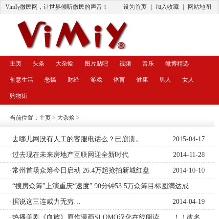
VimIy微民网，让世界倾听微民的声音！
设为首页
|
加入收藏
|
网站地图
主页
头条
大杂烩
图片贴吧
视频
音乐
微博精选
创意生活
恶搞
财经
游戏
体育
健康
男人
女人
购物街
当前位置：
主页
>
大杂烩
>
·去哪儿网没有人工的客服电话么？已崩溃。
2015-04-17
·过去现在未来房地产互联网迎全新时代
2014-11-28
·常州首场众筹今日启动 26.4万起抢拍新城红盘
2014-10-10
·“搜房众筹”上演重庆“速度” 90分钟53.5万众筹目标圆满达成
2014-09-29
·据说这三连威力无穷…
2014-04-19
·热播美剧《血族》原作漫画SLOMO汉化在线阅读……！！改名