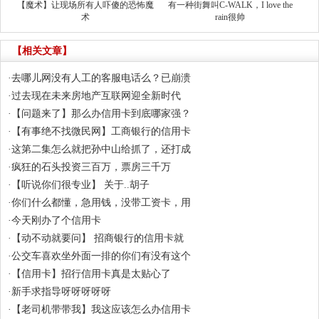
【魔术】让现场所有人吓傻的恐怖魔
有一种街舞叫C-WALK，I love the
术
rain很帅
【相关文章】
·
去哪儿网没有人工的客服电话么？已崩溃
·
过去现在未来房地产互联网迎全新时代
·
【问题来了】那么办信用卡到底哪家强？
·
【有事绝不找微民网】工商银行的信用卡
·
这第二集怎么就把孙中山给抓了，还打成
·
疯狂的石头投资三百万，票房三千万
·
【听说你们很专业】 关于..胡子
·
你们什么都懂，急用钱，没带工资卡，用
·
今天刚办了个信用卡
·
【动不动就要问】 招商银行的信用卡就
·
公交车喜欢坐外面一排的你们有没有这个
·
【信用卡】招行信用卡真是太贴心了
·
新手求指导呀呀呀呀呀
·
【老司机带带我】我这应该怎么办信用卡