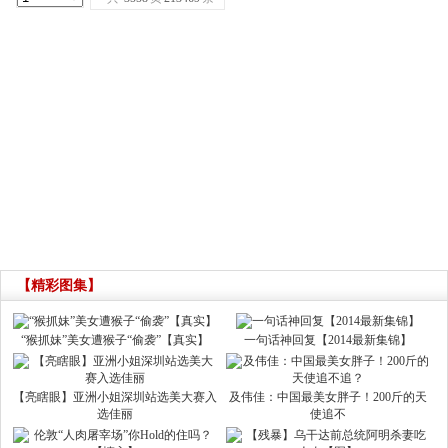
【精彩图集】
“猴抓妹”美女遭猴子“偷袭”【真实】
一句话神回复【2014最新集锦】
【亮瞎眼】亚洲小姐深圳站选美大赛入
及伟佳：中国最美女胖子！200斤的天
选佳丽
使追不