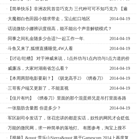
·【简单快乐】非洲农民首尝巧克力 三代种可可不知巧克力 【遍
身罗绮者 不是养蚕人】
·大魔都白色田园小猫求带走，宝山虹口地区
2014-04-19
2014-04-19
·话说微软小娜辨识度很高，能不能出个声音解锁模式？
2014-04-19
·同事之间礼金随多少合适?一起工作一年.
2014-04-19
·斗鱼又来了,狐狸直播睡觉,4W人看
2014-04-19
·【讨论/吐槽】 对于神威来说，1点外功与1点内功与1点力道的价
值高低评价如何？
·威廉冻，大家对湖南省怎么看？
2014-04-19
2014-04-19
·【本周两部电影要刷？】《驯龙高手2》《绣春刀》
2014-04-19
·三哥客户端又更新了，不能直视
2014-04-19
·【佳片有约】 《绣春刀》里面的那个混蛋师兄是吊打里面各路
高手的存在啊！
·一张脂肪含量图 你是多少？
2014-04-19
2014-04-19
·军区副司令发话了，张召忠讲的都是实话，奴性的网民才会贬低
解放军
·万能的微民网，求一种简单的落地灯。 有图参考，淘宝上搜不
2014-04-19
到啊
·【视频】&quot;雪乐山Sierra&quot;将于Gamescom 2014上再度复