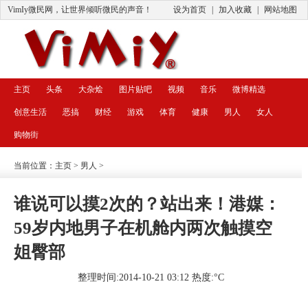
VimIy微民网，让世界倾听微民的声音！
设为首页
|
加入收藏
|
网站地图
主页
头条
大杂烩
图片贴吧
视频
音乐
微博精选
创意生活
恶搞
财经
游戏
体育
健康
男人
女人
购物街
当前位置：
主页
>
男人
>
谁说可以摸2次的？站出来！港媒：
59岁内地男子在机舱内两次触摸空
姐臀部
整理时间:2014-10-21 03:12 热度:
°C