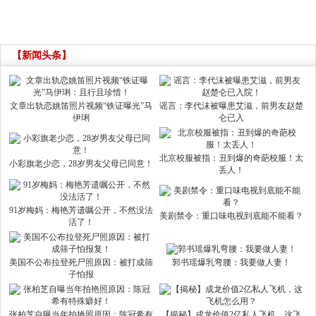
【新闻头条】
文章出轨恋姚笛照片视频“铁证曝光”马
谣言：李代沫被曝患艾滋，前男友赵楚
伊琍
仑已入
北京校服被指：丑到爆的奇葩校服！太
小彩旗老少恋，28岁男友父母已同意！
丢人！
91岁梅妈：梅艳芳遗嘱公开，不然没法
美剧禁令：重口味电视到底能不能看？
活了！
美国不公布拉登死尸照原因：被打成筛
郭书瑶爆乳弯腰：我要做人妻！
子怕报
张柏芝自曝当年拍艳照原因：陈冠希有
【揭秘】成龙价值2亿私人飞机，这飞