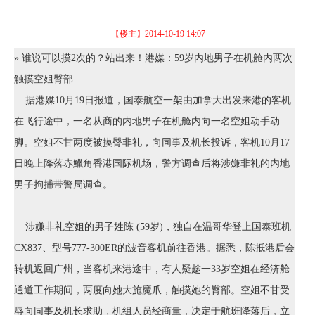
【楼主】
2014-10-19 14:07
» 谁说可以摸2次的？站出来！港媒：59岁内地男子在机舱内两次
触摸空姐臀部
据港媒10月19日报道，国泰航空一架由加拿大出发来港的客机
在飞行途中，一名从商的内地男子在机舱内向一名空姐动手动
脚。空姐不甘两度被摸臀非礼，向同事及机长投诉，客机10月17
日晚上降落赤鱲角香港国际机场，警方调查后将涉嫌非礼的内地
男子拘捕带警局调查。
涉嫌非礼空姐的男子姓陈 (59岁)，独自在温哥华登上国泰班机
CX837、型号777-300ER的波音客机前往香港。据悉，陈抵港后会
转机返回广州，当客机来港途中，有人疑趁一33岁空姐在经济舱
通道工作期间，两度向她大施魔爪，触摸她的臀部。空姐不甘受
辱向同事及机长求助，机组人员经商量，决定于航班降落后，立