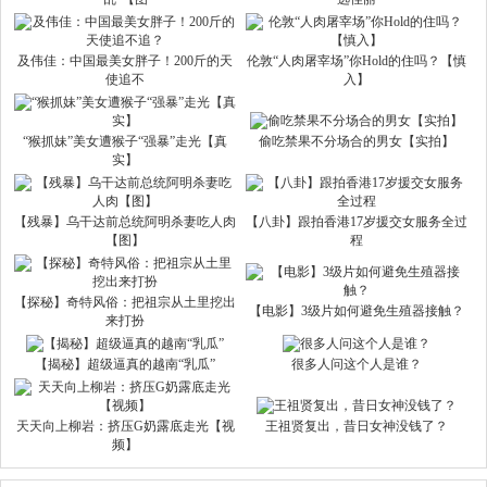
及伟佳：中国最美女胖子！200斤的天
伦敦“人肉屠宰场”你Hold的住吗？【慎
使追不
入】
“猴抓妹”美女遭猴子“强暴”走光【真
偷吃禁果不分场合的男女【实拍】
实】
【残暴】乌干达前总统阿明杀妻吃人肉
【八卦】跟拍香港17岁援交女服务全过
【图】
程
【探秘】奇特风俗：把祖宗从土里挖出
【电影】3级片如何避免生殖器接触？
来打扮
【揭秘】超级逼真的越南“乳瓜”
很多人问这个人是谁？
天天向上柳岩：挤压G奶露底走光【视
王祖贤复出，昔日女神没钱了？
频】