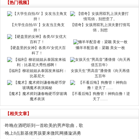
【热门视频】
【大学生自拍AV 】女友当主角支
【猎奇】女孩用双乳上演夫妻打情骂
持！
俏，别想
【硬盘里的女神】各类AV女优大百
懒羊羊配音者：梁颖 美女一枚
科了！
【福利】柳岩姐姐从泰国发来福利：
女孩天生“男高音”潘倩倩《向天再借
比基尼大
五百年
【魔术】魔术师刘谦春晚硬币穿玻璃
【不看后悔】狗撸管！神狗自撸！逆
魔术表演
天了……
【相关文章】
·
昨晚在酒吧听到一首欧美的男声歌曲，歌
·
晚上8点新基佬男孩要来微民网播漩涡勇