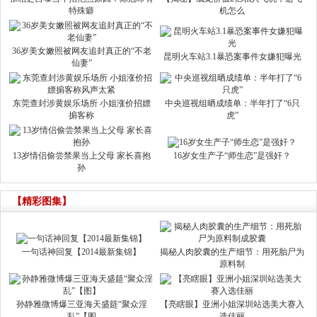
特殊癖
机怎么
36岁美女嫩照被网友追封真正的“不老
昆明火车站3.1暴恐案事件女嫌犯曝光
仙妻”
东莞查封涉黄娱乐场所 小姐涨价招嫖
中央巡视组晒成绩单：半年打了“6只
掮客称
虎”
13岁情侣偷尝禁果当上父母 家长喜抱
16岁女生产子“师生恋”是强奸？
孙
【精彩图集】
一句话神回复【2014最新集锦】
揭秘人肉胶囊的生产细节：用死胎尸为
原料制
孙静雅微博爆三亚海天盛筵“聚众淫
【亮瞎眼】亚洲小姐深圳站选美大赛入
乱”【图
选佳丽