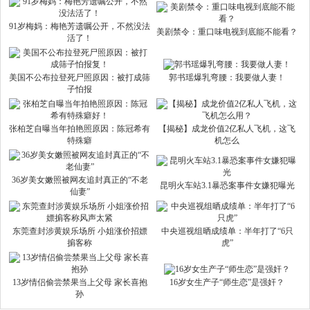
91岁梅妈：梅艳芳遗嘱公开，不然没法
美剧禁令：重口味电视到底能不能看？
活了！
美国不公布拉登死尸照原因：被打成筛
郭书瑶爆乳弯腰：我要做人妻！
子怕报
张柏芝自曝当年拍艳照原因：陈冠希有
【揭秘】成龙价值2亿私人飞机，这飞
特殊癖
机怎么
36岁美女嫩照被网友追封真正的“不老
昆明火车站3.1暴恐案事件女嫌犯曝光
仙妻”
东莞查封涉黄娱乐场所 小姐涨价招嫖
中央巡视组晒成绩单：半年打了“6只
掮客称
虎”
13岁情侣偷尝禁果当上父母 家长喜抱
16岁女生产子“师生恋”是强奸？
孙