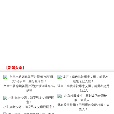
【新闻头条】
文章出轨恋姚笛照片视频“铁证曝光”马
谣言：李代沫被曝患艾滋，前男友赵楚
伊琍
仑已入
北京校服被指：丑到爆的奇葩校服！太
小彩旗老少恋，28岁男友父母已同意！
丢人！