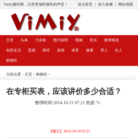
VimIy微民网，让世界倾听微民的声音！
设为首页
|
加入收藏
|
网站地图
主页
头条
大杂烩
图片贴吧
视频
音乐
微博精选
创意生活
恶搞
财经
游戏
体育
健康
男人
女人
购物街
当前位置：
主页
>
购物街
>
在专柜买表，应该讲价多少合适？
整理时间:2014-10-21 07:21 热度:
°C
【楼主】
2014-10-19 01:23