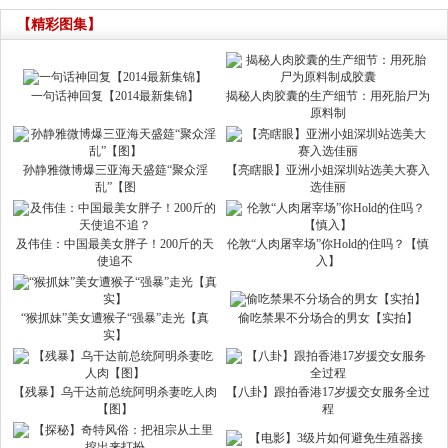
【精彩图集】
一句话神回复【2014最新集锦】
揭秘人肉胶囊的生产细节：用死胎尸为
原料制
孙静雅微博爆三亚海天盛筵“聚众淫
【亮瞎眼】亚洲小姐深圳站选美大赛入
乱”【图
选佳丽
及伟佳：中国最美女胖子！200斤的天
伦敦“人肉屠宰场”你Hold的住吗？【慎
使追不
入】
“猴抓妹”美女遭猴子“强暴”走光【真
偷吃禁果不分场合的男女【实拍】
实】
【残暴】乌干达前总统阿明杀妻吃人肉
【八卦】跟拍香港17岁援交女服务全过
【图】
程