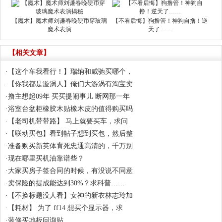
【魔术】魔术师刘谦春晚硬币穿玻璃
【不看后悔】狗撸管！神狗自撸！逆
魔术表演
天了……
【相关文章】
·
【这个车我看行！】瑞纳和威驰买哪个，
·
【你我都是漩涡人】俺们大游涡有淘宝卖
·
撸主想起09年 买买提闹事儿 断网那一年
·
浴室台盆柜橡胶木贴橡木皮的值得购买吗
·
【老司机带带路】 马上就要买车，求问
·
【联动买包】看到帖子想到买包，然后整
·
准备购买新英体育死忠通高清的，千万别
·
现在哪里买机油靠谱些？
·
大家买房子签合同的时候，有没说不同意
·
卖保险的提成能达到30%？求科普……
·
【不换标题没人看】女神的新衣林志玲加
·
【耗材】 为了 ff14 想买个显示器，求
·
装修买地板问询贴