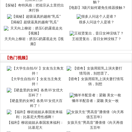
【探秘】奇特风俗：把祖宗从土里挖出
【电影】3级片如何避免生殖器接触？
来打扮
【揭秘】超级逼真的越南“乳瓜”
很多人问这个人是谁？
天天向上柳岩：挤压G奶露底走光【视
王祖贤复出，昔日女神没钱了？
频】
【热门视频】
【大学生自拍AV 】女友当主角支
【猎奇】女孩用双乳上演夫妻打情骂
持！
俏，别想
【硬盘里的女神】各类AV女优大百
懒羊羊配音者：梁颖 美女一枚
科了！
【福利】柳岩姐姐从泰国发来福利：
女孩天生“男高音”潘倩倩《向天再借
比基尼大
五百年