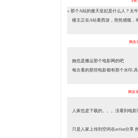
【楼
» 那个A站的傲天皇妃是什么人？太
楼主正在A站看西游，突然感慨，有
网友
她也是搬运那个电影网的吧
每次看的那些电影都有那个水印,具
网友
人家也是下载的。。。没看到电影里面的
只是人家上传到空间在avfun分享