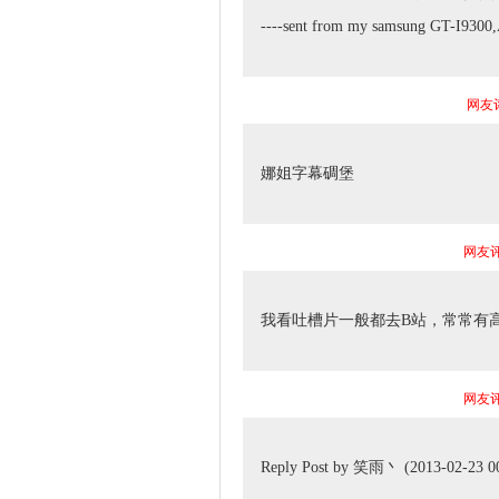
----sent from my samsung GT-I9300,A
网友
娜姐字幕碉堡
网友
我看吐槽片一般都去B站，常常有
网友
Reply Post by 笑雨丶 (2013-02-23 00