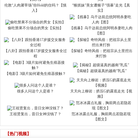
伦敦“人肉屠宰场”你Hold的住吗？【慎
“猴抓妹”美女遭猴子“强暴”走光【真
入】
实】
偷吃禁果不分场合的男女【实拍】
【残暴】乌干达前总统阿明杀妻吃人肉
【图】
【八卦】跟拍香港17岁援交女服务全过
【探秘】奇特风俗：把祖宗从土里挖出
程
来打扮
【揭秘】超级逼真的越南“乳瓜”
【电影】3级片如何避免生殖器接触？
很多人问这个人是谁？
天天向上柳岩：挤压G奶露底走光【视
频】
王祖贤复出，昔日女神没钱了？
范冰冰露点礼服，胸前两点若隐若现
【图文】
【热门视频】