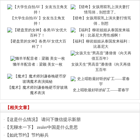
【大学生自拍AV 】女友当主角支
【猎奇】女孩用双乳上演夫妻打情骂
持！
俏，别想
【硬盘里的女神】各类AV女优大百
【福利】柳岩姐姐从泰国发来福利：
科了！
比基尼大
懒羊羊配音者：梁颖 美女一枚
女孩天生“男高音”潘倩倩《向天再借
五百年
【魔术】魔术师刘谦春晚硬币穿玻璃
史上唱歌最好听的矿工——霍春宇
魔术表演
【相关文章】
·
【这是什么情况】 请问下微信提示新朋
·
【无聊水一下】 zealer中国是什么意思
·
【如此节约】节约标兵