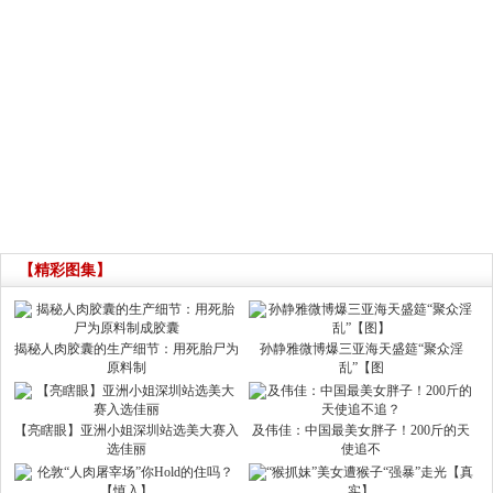
【精彩图集】
揭秘人肉胶囊的生产细节：用死胎尸为
孙静雅微博爆三亚海天盛筵“聚众淫
原料制
乱”【图
【亮瞎眼】亚洲小姐深圳站选美大赛入
及伟佳：中国最美女胖子！200斤的天
选佳丽
使追不