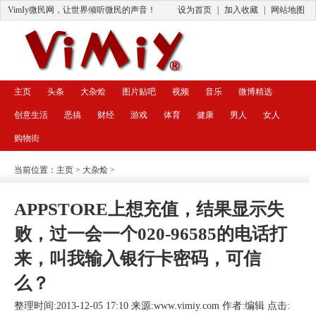
VimIy微民网，让世界倾听微民的声音！
设为首页
|
加入收藏
|
网站地图
主页
头条
大杂烩
图片贴吧
视频
音乐
微博精选
创意生活
恶搞
财经
游戏
体育
健康
男人
女人
购物街
当前位置：
主页
>
大杂烩
>
APPSTORE上想充值，结果显示失
败，过一会一个020-96585的电话打
来，叫我输入银行卡密码，可信
么？
整理时间:2013-12-05 17:10 来源:
www.vimiy.com
作者:编辑 点击: