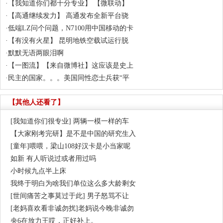
·
【我知道你们都十分专业】 【微联动】
·
【高通继续发力】 高通发布全新平台骁
·
低端LZ问个问题，N7100用中国移动的卡
·
【有没有火星】 昆明地铁空载试运行脱
·
默默无语两眼泪啊
·
【一图流】【来自微博社】这应该是史上
·
民主的国家。。。美国同性恋士兵获“平
【其他人还看了】
[我知道你们很专业] 两辆一模一样的车
【大家刚考完研】是不是中国的研究生入
[童年]喂喂，梁山108好汉卡是小当家呢
如新 有人听说过或者用过吗
小时候九点半上床
我终于明白为啥我们单位这么多大龄剩女
[世间痛苦之事莫过于此] 男子怒骂不让
[老妈喜欢看非诚勿扰]老妈说今晚非诚勿
央6在放力王哎，正好补上。