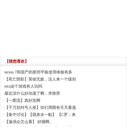
【猜您喜欢】
·
nexus 7和国产的那些平板使用体验有多
·
【死亡阴影】英雄无敌，没人来一个级别
·
tera这个游戏有人玩吗
·
最近没什么好动漫了啊，求推荐
·
【一图流】真好笑啊
·
【千万别对号入座】你们周围有天天看漫
·
【集中讨论】【我来水一帖】 【C罗：来
·
【漩涡众怎么看】 好骚啊。