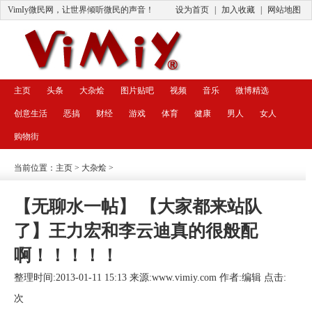
VimIy微民网，让世界倾听微民的声音！
设为首页
|
加入收藏
|
网站地图
主页
头条
大杂烩
图片贴吧
视频
音乐
微博精选
创意生活
恶搞
财经
游戏
体育
健康
男人
女人
购物街
当前位置：
主页
>
大杂烩
>
【无聊水一帖】 【大家都来站队
了】王力宏和李云迪真的很般配
啊！！！！！
整理时间:2013-01-11 15:13 来源:
www.vimiy.com
作者:编辑 点击:
次