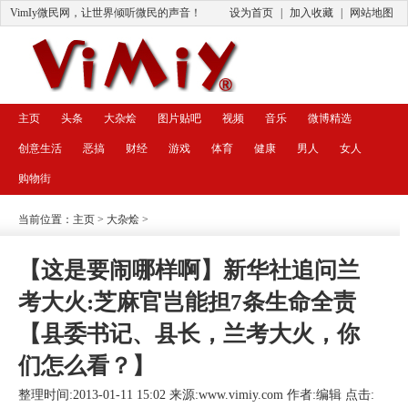
VimIy微民网，让世界倾听微民的声音！
设为首页
|
加入收藏
|
网站地图
主页
头条
大杂烩
图片贴吧
视频
音乐
微博精选
创意生活
恶搞
财经
游戏
体育
健康
男人
女人
购物街
当前位置：
主页
>
大杂烩
>
【这是要闹哪样啊】新华社追问兰
考大火:芝麻官岂能担7条生命全责
【县委书记、县长，兰考大火，你
们怎么看？】
整理时间:2013-01-11 15:02 来源:
www.vimiy.com
作者:编辑 点击: