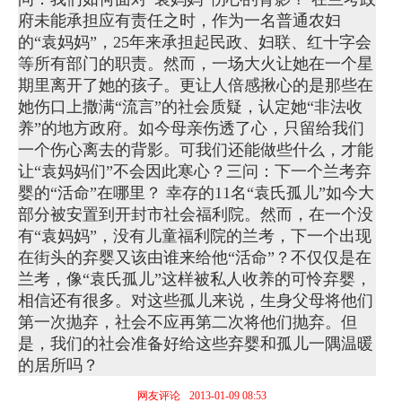
府未能承担应有责任之时，作为一名普通农妇
的“袁妈妈”，25年来承担起民政、妇联、红十字会
等所有部门的职责。然而，一场大火让她在一个星
期里离开了她的孩子。更让人倍感揪心的是那些在
她伤口上撒满“流言”的社会质疑，认定她“非法收
养”的地方政府。如今母亲伤透了心，只留给我们
一个伤心离去的背影。可我们还能做些什么，才能
让“袁妈妈们”不会因此寒心？三问：下一个兰考弃
婴的“活命”在哪里？ 幸存的11名“袁氏孤儿”如今大
部分被安置到开封市社会福利院。然而，在一个没
有“袁妈妈”，没有儿童福利院的兰考，下一个出现
在街头的弃婴又该由谁来给他“活命”？不仅仅是在
兰考，像“袁氏孤儿”这样被私人收养的可怜弃婴，
相信还有很多。对这些孤儿来说，生身父母将他们
第一次抛弃，社会不应再第二次将他们抛弃。但
是，我们的社会准备好给这些弃婴和孤儿一隅温暖
的居所吗？
网友评论
2013-01-09 08:53