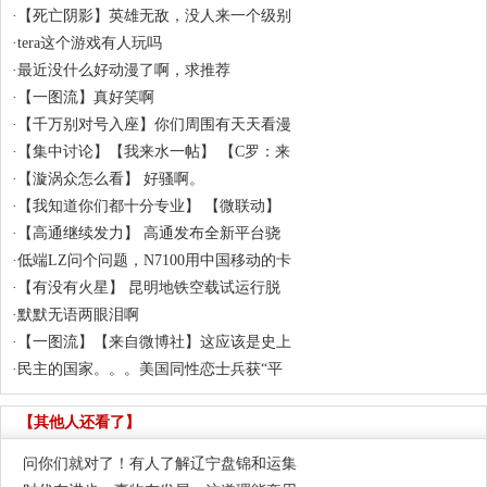
·
【死亡阴影】英雄无敌，没人来一个级别
·
tera这个游戏有人玩吗
·
最近没什么好动漫了啊，求推荐
·
【一图流】真好笑啊
·
【千万别对号入座】你们周围有天天看漫
·
【集中讨论】【我来水一帖】 【C罗：来
·
【漩涡众怎么看】 好骚啊。
·
【我知道你们都十分专业】 【微联动】
·
【高通继续发力】 高通发布全新平台骁
·
低端LZ问个问题，N7100用中国移动的卡
·
【有没有火星】 昆明地铁空载试运行脱
·
默默无语两眼泪啊
·
【一图流】【来自微博社】这应该是史上
·
民主的国家。。。美国同性恋士兵获“平
【其他人还看了】
问你们就对了！有人了解辽宁盘锦和运集