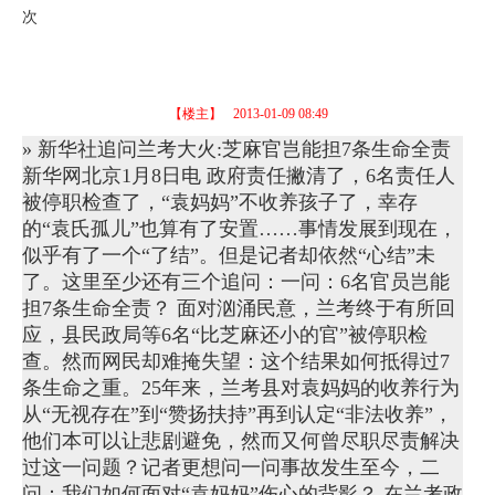
次
【楼主】
2013-01-09 08:49
» 新华社追问兰考大火:芝麻官岂能担7条生命全责
新华网北京1月8日电 政府责任撇清了，6名责任人
被停职检查了，“袁妈妈”不收养孩子了，幸存
的“袁氏孤儿”也算有了安置……事情发展到现在，
似乎有了一个“了结”。但是记者却依然“心结”未
了。这里至少还有三个追问：一问：6名官员岂能
担7条生命全责？ 面对汹涌民意，兰考终于有所回
应，县民政局等6名“比芝麻还小的官”被停职检
查。然而网民却难掩失望：这个结果如何抵得过7
条生命之重。25年来，兰考县对袁妈妈的收养行为
从“无视存在”到“赞扬扶持”再到认定“非法收养”，
他们本可以让悲剧避免，然而又何曾尽职尽责解决
过这一问题？记者更想问一问事故发生至今，二
问：我们如何面对“袁妈妈”伤心的背影？ 在兰考政