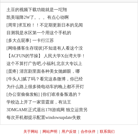
土豆的视频下载功能就是一坨翔
凯美瑞降2W了。。。有点心动啊
[周常]求互粉！！不定期更新日本的见闻
目测我是水区第一个用这个手机的
[多大点屁事] 一卡行江苏
[网络播客生存现状]不知道有人看这个没
【ACFUN的节操】 人民大学X台湾大学！
这个不算打广告吧,小福利,北京大专以上
[蛋疼] 清宫剧里面各种美女抛媚眼，哪
[牛头人]腻了吗？看完这条微博，你已经
为什么路上很多骑电动车的晚上都不开灯
[办公室偷偷发帖] [你们谁准备叛逃的？
学校边上开了一家雷霆崖，有法王
3DMGAME正式退出178游戏网 独立运营另
每次开机都提示配置windowsupdate失败
关于网站
|
网站声明
|
用户反馈
|
合作伙伴
|
联系我们