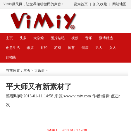
VimIy微民网，让世界倾听微民的声音！
设为首页
|
加入收藏
|
网站地图
主页
头条
大杂烩
图片贴吧
视频
音乐
微博精选
创意生活
恶搞
财经
游戏
体育
健康
男人
女人
购物街
当前位置：
主页
>
大杂烩
>
平大师又有新素材了
整理时间:2013-01-11 14:58 来源:
www.vimiy.com
作者:编辑 点击:
次
【楼主】
2013-01-07 19:30