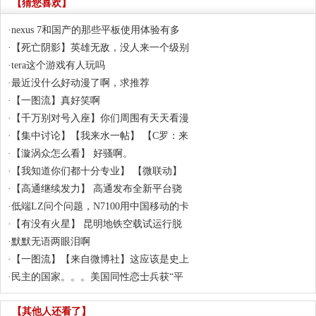
【猜您喜欢】
·
nexus 7和国产的那些平板使用体验有多
·
【死亡阴影】英雄无敌，没人来一个级别
·
tera这个游戏有人玩吗
·
最近没什么好动漫了啊，求推荐
·
【一图流】真好笑啊
·
【千万别对号入座】你们周围有天天看漫
·
【集中讨论】【我来水一帖】 【C罗：来
·
【漩涡众怎么看】 好骚啊。
·
【我知道你们都十分专业】 【微联动】
·
【高通继续发力】 高通发布全新平台骁
·
低端LZ问个问题，N7100用中国移动的卡
·
【有没有火星】 昆明地铁空载试运行脱
·
默默无语两眼泪啊
·
【一图流】【来自微博社】这应该是史上
·
民主的国家。。。美国同性恋士兵获“平
【其他人还看了】