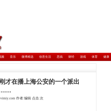
视频
音乐
微博精选
创意生活
恶搞
财经
游戏
体育
健康
2刚才在播上海公安的一个派出
……
vimiy.com
作者:编辑 点击:
次