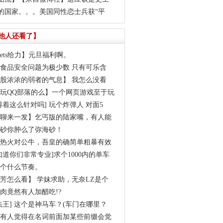
的国家。。。美国同性恋士兵获“平
他人还看了】
yets给力】元旦福利啊。
12食品安全问题为极少数 只有可乐含
股浓浓的弱者的气息】 我怎么没看
玩QQ部落的么】一个网页游戏至于玩
得着这么针对吗] 玩个炸弹人 对面5
聊来一发】乞丐版的陆家嘴，有人能
砂你肿么了弥海砂！
热火对公牛，吾皇的确简单粗暴有效
知道你们非常专业]求个1000内的单车
个什么节奏。
芳怎么看】 学妹求助，无奈LZ是个
肉竟然有人加醋吃!?
法王] 这个是神马车？(车门在哪里？
有人觉得在名词前面加某些前缀会觉