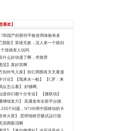
您喜欢】
xus 7和国产的那些平板使用体验有多
亡阴影】英雄无敌，没人来一个级别
ra这个游戏有人玩吗
没什么好动漫了啊，求推荐
图流】真好笑啊
万别对号入座】你们周围有天天看漫
中讨论】【我来水一帖】 【C罗：来
涡众怎么看】 好骚啊。
知道你们都十分专业】 【微联动】
通继续发力】 高通发布全新平台骁
LZ问个问题，N7100用中国移动的卡
没有火星】 昆明地铁空载试运行脱
无语两眼泪啊
图流】【来自微博社】这应该是史上