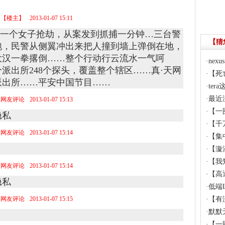
【楼主】
2013-01-07 15:11
随一个女子抢劫，从案发到抓捕一分钟…三台警
【猜
跑，民警从侧翼冲出来把人撞到墙上弹倒在地，
大汉一拳撂倒……整个行动行云流水一气呵
·
ne
派出所248个探头，覆盖整个辖区……真·天网
·
【死
派出所……平安中国节目……
·
te
·
最近
网友评论
2013-01-07 15:13
·
【一
隐私
·
【千
网友评论
2013-01-07 15:14
·
【集
·
【漩
·
【我
网友评论
2013-01-07 15:14
·
【高
隐私
·
低端
网友评论
2013-01-07 15:15
·
【有
·
默默
·
【一