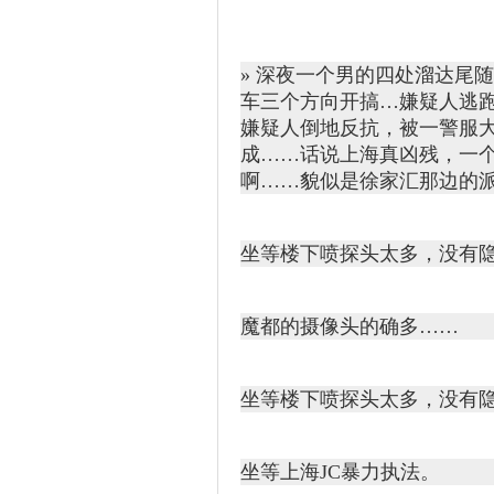
» 深夜一个男的四处溜达尾
车三个方向开搞…嫌疑人逃
嫌疑人倒地反抗，被一警服
成……话说上海真凶残，一个
啊……貌似是徐家汇那边的
坐等楼下喷探头太多，没有
魔都的摄像头的确多……
坐等楼下喷探头太多，没有
坐等上海JC暴力执法。